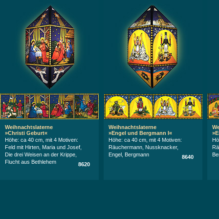
Weihnachtslaterne
Weihnachtslaterne
We
»Christi Geburt«
»Engel und Bergmann I«
»E
Höhe: ca 40 cm, mit 4 Motiven:
Höhe: ca 40 cm, mit 4 Motiven:
Hö
Feld mit Hirten, Maria und Josef,
Räuchermann, Nussknacker,
Rä
Die drei Weisen an der Krippe,
Engel, Bergmann
Be
8640
Flucht aus Bethlehem
8620